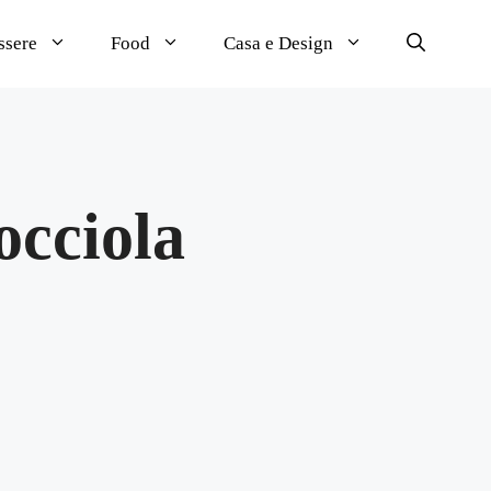
ssere
Food
Casa e Design
occiola