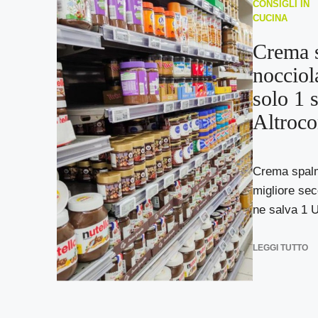
CONSIGLI IN
CUCINA
Crema s
nocciol
solo 1 
Altroc
Crema spalma
migliore se
ne salva 1 
LEGGI TUTTO