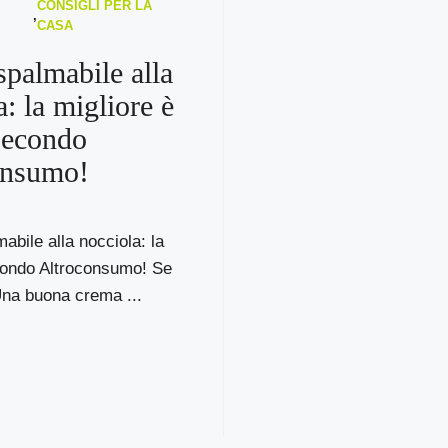
CONSIGLI PER LA
,
CASA
palmabile alla
a: la migliore è
secondo
onsumo!
bile alla nocciola: la
condo Altroconsumo! Se
Una buona crema ...