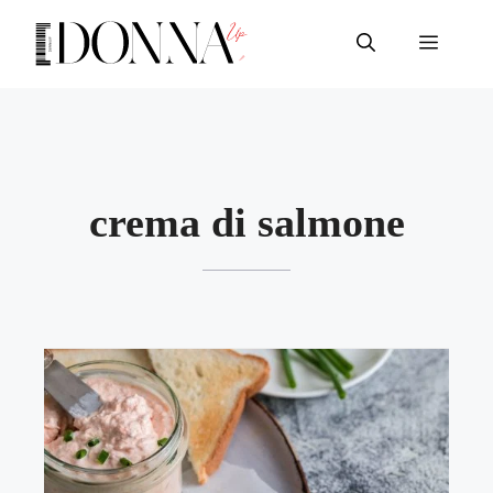
Vai
al
Menu
contenuto
crema di salmone