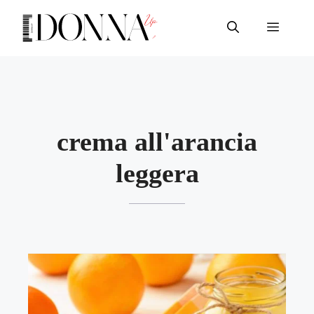
Vai
al
Menu
contenuto
crema all'arancia
leggera