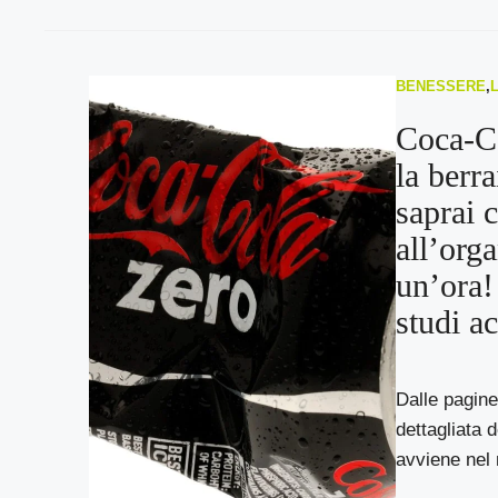
BENESSERE
,
Coca-C
la berr
saprai 
all’org
un’ora! 
studi ac
Dalle pagin
dettagliata 
avviene nel 