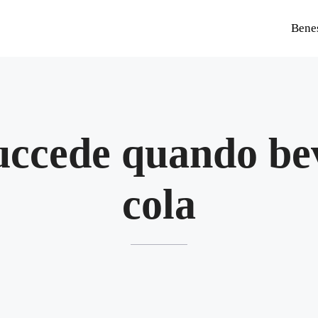
Bene
uccede quando be
cola