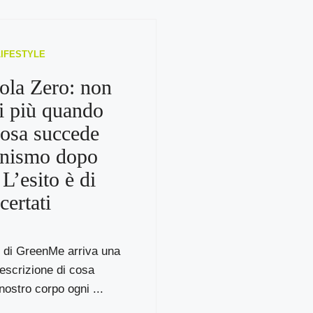
LIFESTYLE
ola Zero: non
ai più quando
cosa succede
anismo dopo
L’esito è di
certati
e di GreenMe arriva una
descrizione di cosa
nostro corpo ogni ...