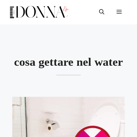
Vai
al
Menu
contenuto
cosa gettare nel water