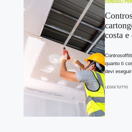
CONSIGLI PE
Contros
cartong
costa e
Controsoffit
quanto ti co
devi eseguire
LEGGI TUTTO