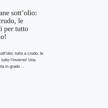
ne sott’olio:
crudo, le
i per tutto
no!
tt’olio: tutto a crudo, le
 tutto l’inverno! Una
tta in grado ...