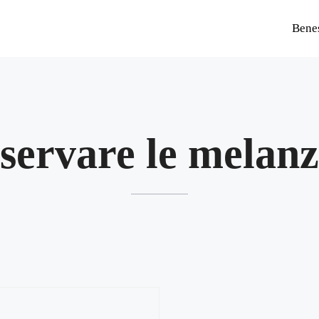
Bene
servare le melan