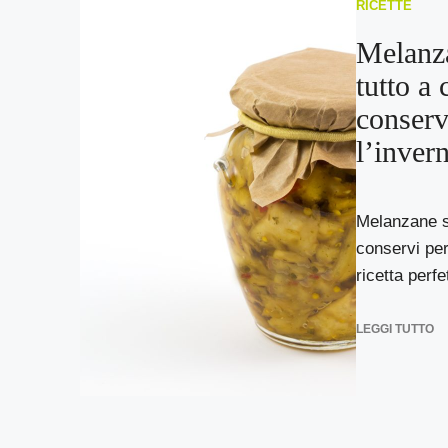
RICETTE
Melanza
tutto a 
conserv
l’inver
Melanzane so
conservi per
ricetta perfe
LEGGI TUTTO