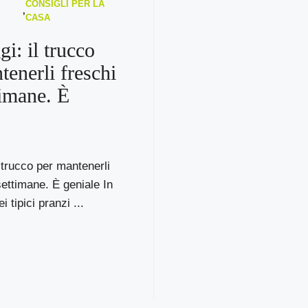
CONSIGLI PER LA
,
CASA
i: il trucco
tenerli freschi
timane. È
 trucco per mantenerli
settimane. È geniale In
 tipici pranzi ...