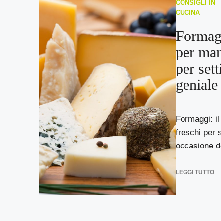
CONSIGLI IN
CUCINA
Formagg
per man
per set
geniale
Formaggi: il
freschi per 
occasione dei
LEGGI TUTTO