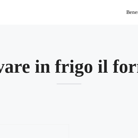
Bene
are in frigo il f