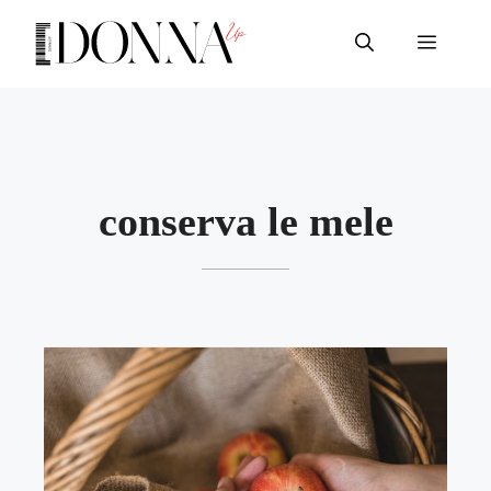
Vai
al
Menu
contenuto
conserva le mele