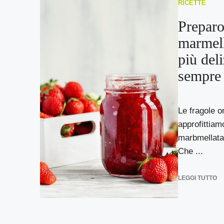
RICETTE
Preparo
marmell
più deli
sempre
Le fragole o
approfittiam
marbmellata 
Che ...
LEGGI TUTTO