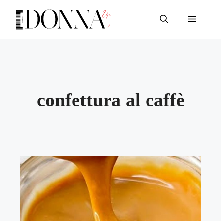
Vai
al
Menu
contenuto
confettura al caffè