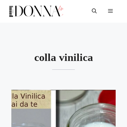
Vai
al
Menu
contenuto
colla vinilica