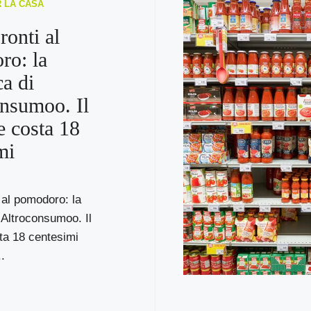
R LA CASA
ronti al
ro: la
ca di
nsumoo. Il
e costa 18
mi
 al pomodoro: la
i Altroconsumoo. Il
ta 18 centesimi
.