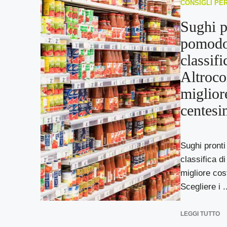
CONSIGLI PE
Sughi p
pomodo
classifi
Altroco
miglior
centesi
Sughi pronti
classifica d
migliore cos
Scegliere i ..
LEGGI TUTTO