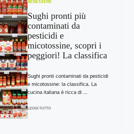
BENESSERE
Sughi pronti più
contaminati da
pesticidi e
micotossine, scopri i
peggiori! La classifica
Sughi pronti contaminati da pesticidi
e micotossine: la classifica. La
cucina italiana è ricca di ...
LEGGI TUTTO