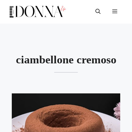
Vai
al
Menu
contenuto
ciambellone cremoso