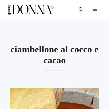
Vai
al
Menu
contenuto
ciambellone al cocco e
cacao