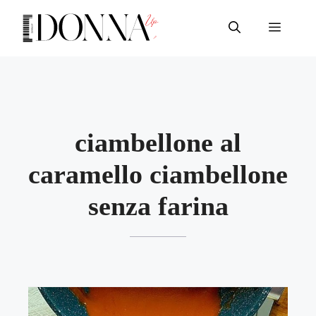
Vai
al
Menu
contenuto
ciambellone al
caramello ciambellone
senza farina