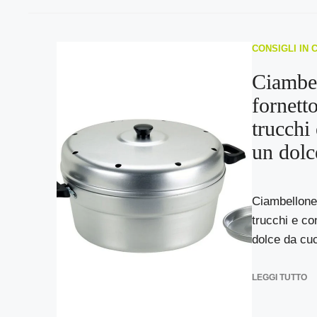
CONSIGLI IN 
Ciambe
fornetto
trucchi 
un dolc
Ciambellone 
trucchi e con
dolce da cuc
LEGGI TUTTO