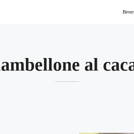
Bene
iambellone al cac