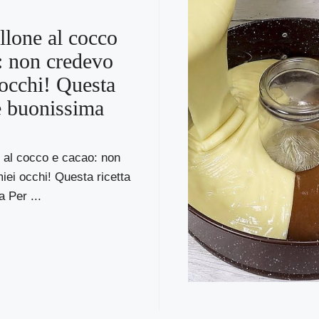
lone al cocco
: non credevo
 occhi! Questa
 è buonissima
 al cocco e cacao: non
iei occhi! Questa ricetta
 Per ...