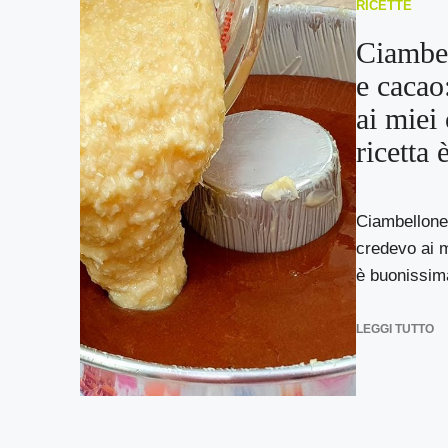
RICETTE
Ciambel
e cacao
ai miei
ricetta
Ciambellone
credevo ai m
è buonissima
LEGGI TUTTO