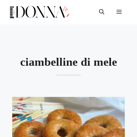
Vai
al
Menu
contenuto
ciambelline di mele