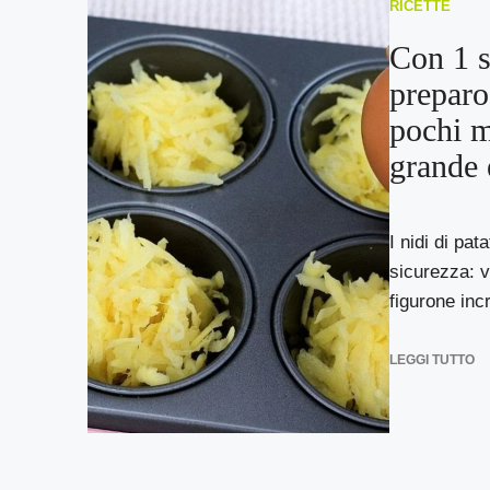
RICETTE
Con 1 s
preparo
pochi m
grande 
I nidi di pa
sicurezza: v
figurone incr
LEGGI TUTTO