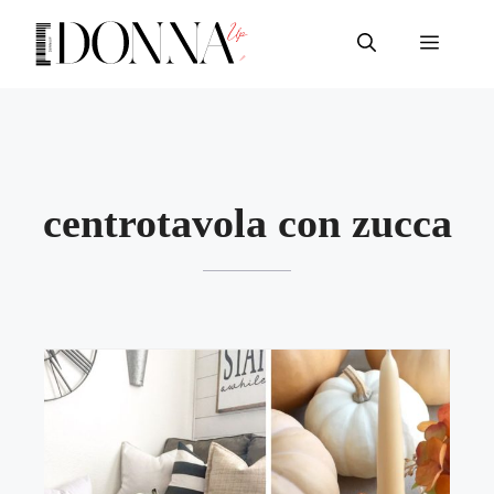
Vai
al
Menu
contenuto
centrotavola con zucca