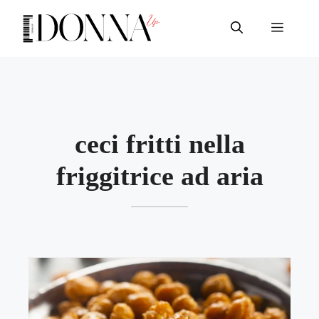
Vai
al
Menu
contenuto
ceci fritti nella
friggitrice ad aria