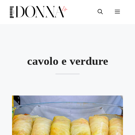
Vai
al
Menu
contenuto
cavolo e verdure