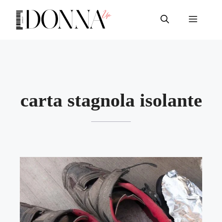
Vai
al
Menu
contenuto
carta stagnola isolante