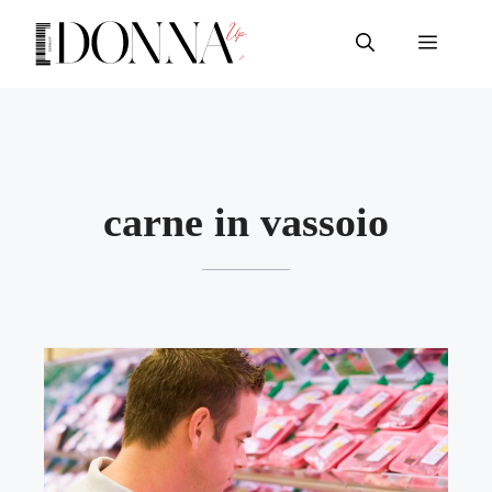
Vai
al
Menu
contenuto
carne in vassoio