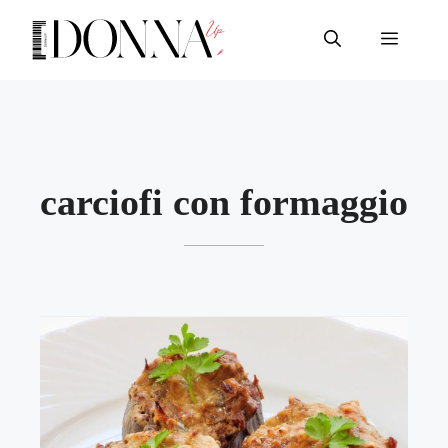
Vai
al
Menu
contenuto
carciofi con formaggio