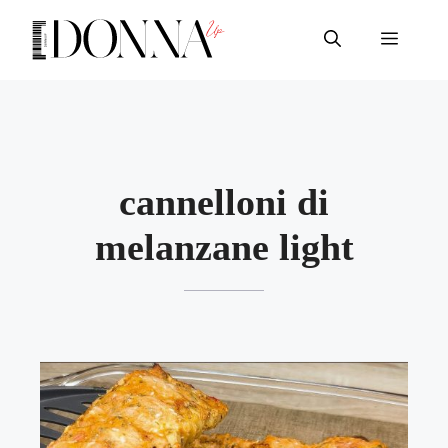
Vai
al
Menu
contenuto
cannelloni di
melanzane light