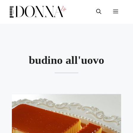
Vai
al
Menu
contenuto
budino all'uovo