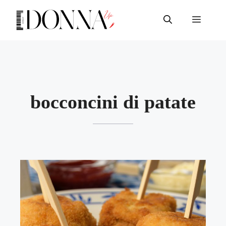
Vai
al
Menu
contenuto
bocconcini di patate