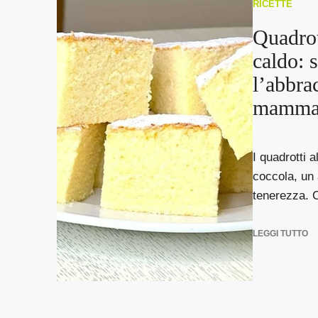
RICETTE
Quadrott
caldo: 
l’abbra
mamm
I quadrotti a
coccola, un 
tenerezza. C
LEGGI TUTTO