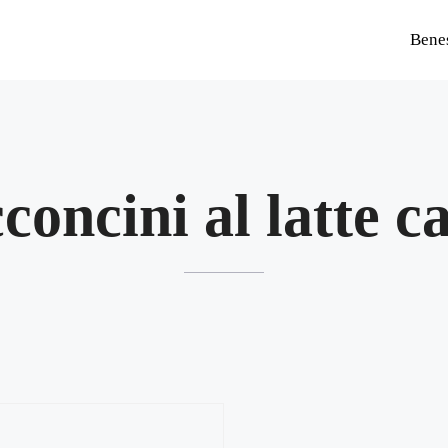
Bene
concini al latte c