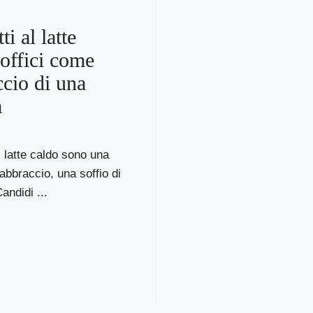
i al latte
soffici come
ccio di una
a
l latte caldo sono una
abbraccio, una soffio di
andidi ...