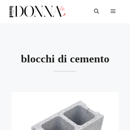
Vai
al
Menu
contenuto
blocchi di cemento