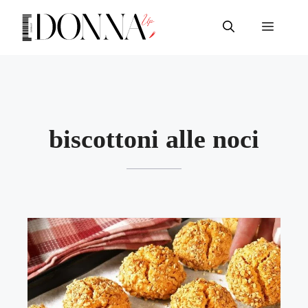
Vai
al
Menu
contenuto
biscottoni alle noci