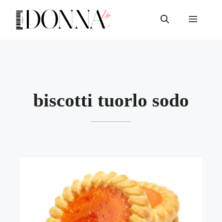
Vai
al
Menu
contenuto
biscotti tuorlo sodo