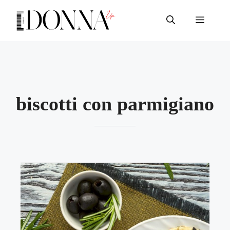
Vai
al
Menu
contenuto
biscotti con parmigiano