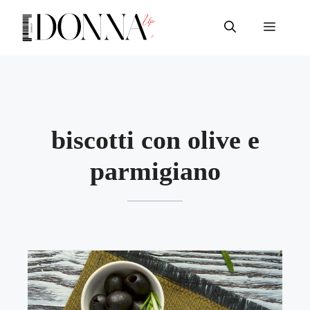
Vai
al
Menu
contenuto
biscotti con olive e
parmigiano