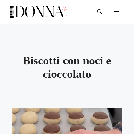
Vai
al
Menu
contenuto
Biscotti con noci e
cioccolato