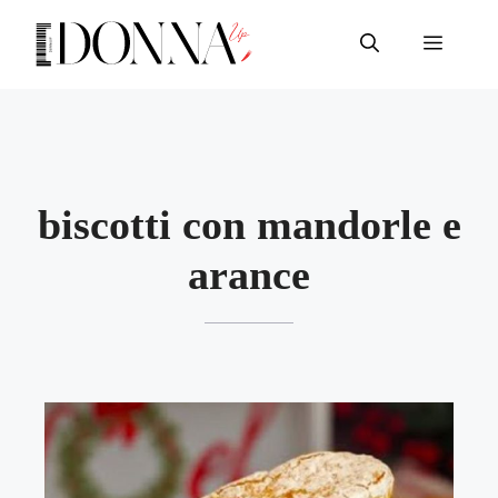
Vai
al
Menu
contenuto
biscotti con mandorle e
arance