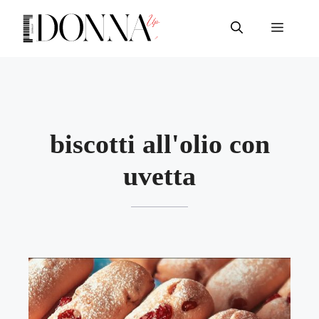
Vai
al
Menu
contenuto
biscotti all'olio con
uvetta