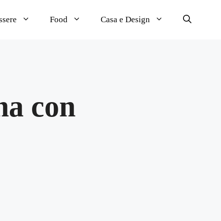
ssere
Food
Casa e Design
ena con