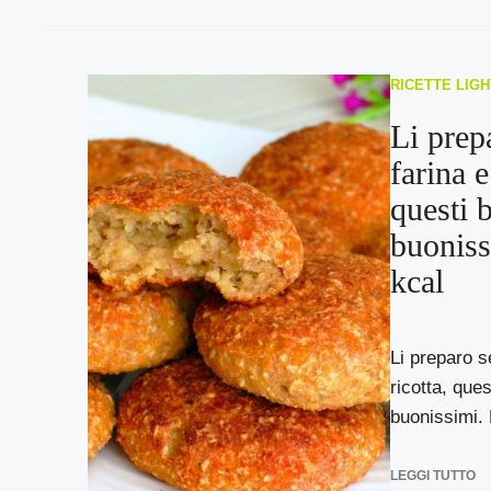
RICETTE LIGH
Li prep
farina e
questi b
buonis
kcal
Li preparo s
ricotta, ques
buonissimi. 
LEGGI TUTTO