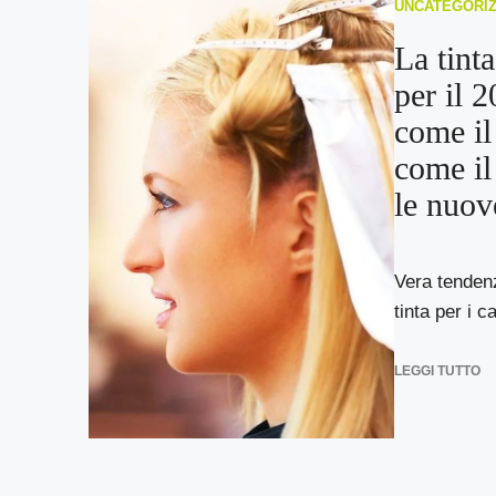
UNCATEGORI
La tint
per il 
come il
come il
le nuo
Vera tendenz
tinta per i c
LEGGI TUTTO