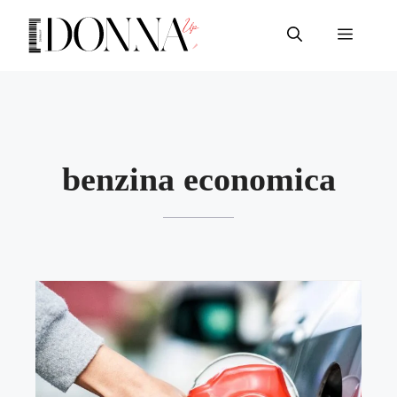
Vai
al
Menu
contenuto
benzina economica