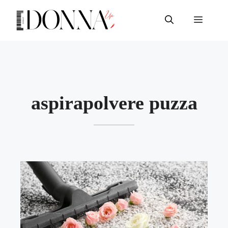
Vai
al
Menu
contenuto
aspirapolvere puzza