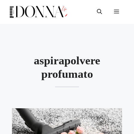
Vai
al
Menu
contenuto
aspirapolvere
profumato