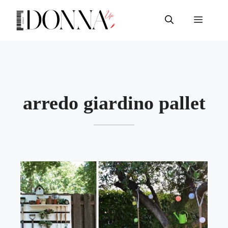
Vai
al
Menu
contenuto
arredo giardino pallet