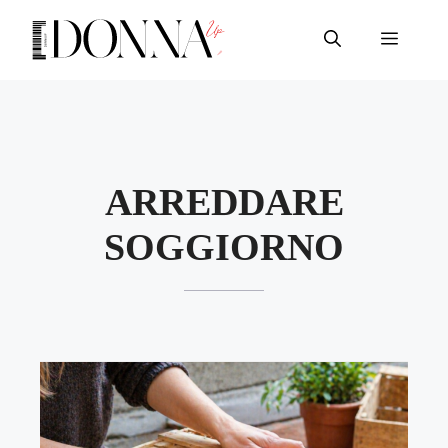
Vai
al
Menu
contenuto
ARREDDARE
SOGGIORNO