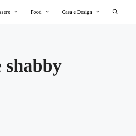
ssere
Food
Casa e Design
le shabby