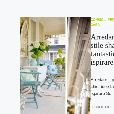
CONSIGLI PER
CASA
Arredare
stile sh
fantasti
ispirare
Arredare il p
chic: idee fa
ispirare Se h
LEGGI TUTTO