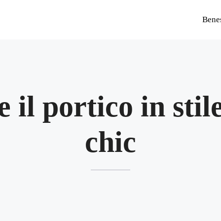
Bene
 il portico in sti
chic