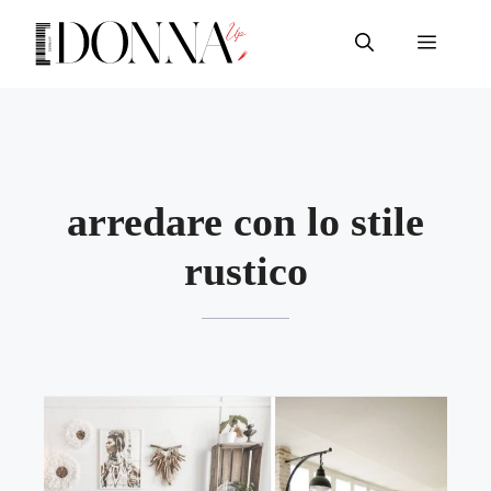
Vai
al
Menu
contenuto
arredare con lo stile
rustico