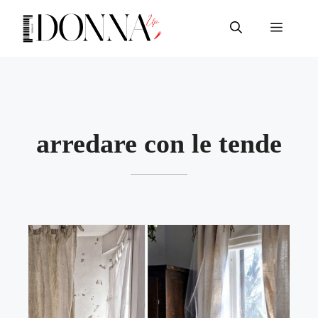
Vai
al
Menu
contenuto
arredare con le tende