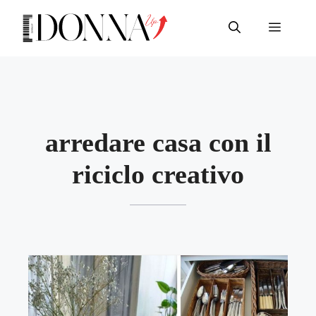
Vai
al
Menu
contenuto
arredare casa con il
riciclo creativo