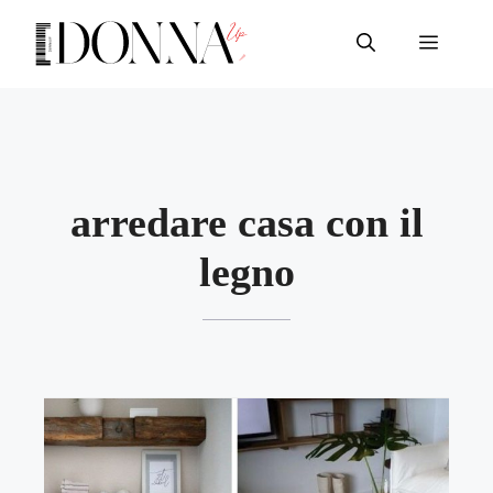
Vai
al
Menu
contenuto
arredare casa con il
legno