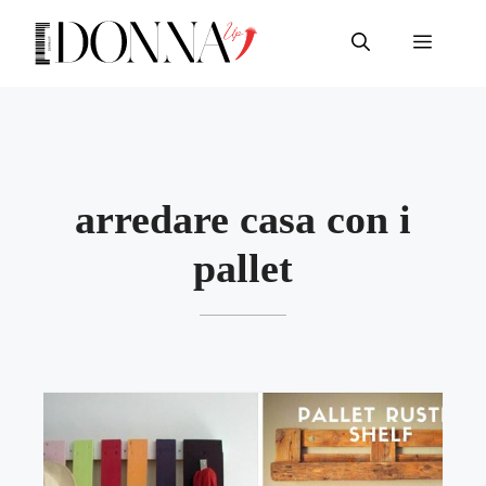
Vai
al
Menu
contenuto
arredare casa con i
pallet